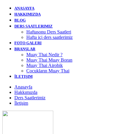
ANASAYFA
HAKKIMIZDA
BLOG
DERS SAATLERIMIZ
Haftasonu Ders Saatleri
Hafta içi ders saatlerimiz
FOTO GALERI
BRANŞLAR
Muay Thai Nedir ?
Muay Thai Muay Boran
Muay Thai Airobik
Çocukların Muay Thai
İLETIŞIM
Anasayfa
Hakkımızda
Ders Saatlerimiz
İletişim